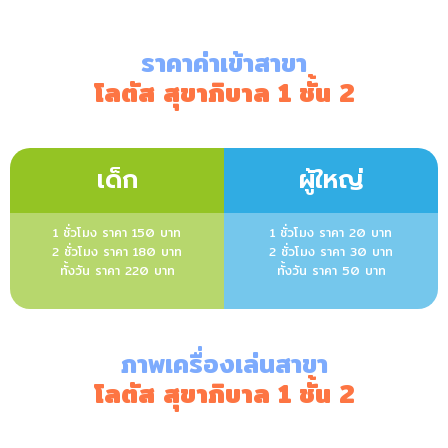
ราคาค่าเข้าสาขา
โลตัส สุขาภิบาล 1 ชั้น 2
เด็ก
ผู้ใหญ่
1 ชั่วโมง ราคา 150 บาท
1 ชั่วโมง ราคา 20 บาท
2 ชั่วโมง ราคา 180 บาท
2 ชั่วโมง ราคา 30 บาท
ทั้งวัน ราคา 220 บาท
ทั้งวัน ราคา 50 บาท
ภาพเครื่องเล่นสาขา
โลตัส สุขาภิบาล 1 ชั้น 2