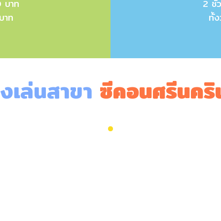
0 บาท
2 ชั
 บาท
ทั้
องเล่นสาขา
ซีคอนศรีนคริน