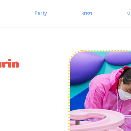
Party
สาขา
บ
rin